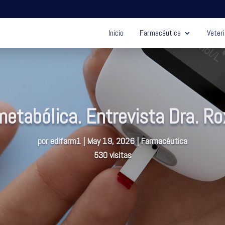
Inicio
Farmacéutica
Veteri
metabólica. Entrevista Dra. Ro
por
edifarm1
|
May 19, 2026
|
Farmacéutica
530 visitas