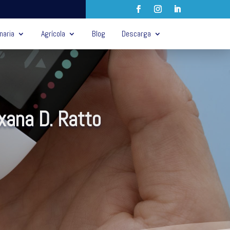
naria
Agrícola
Blog
Descarga
xana D. Ratto