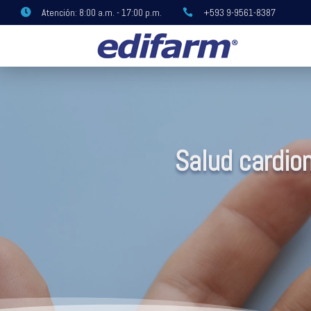
Atención: 8:00 a.m. - 17:00 p.m.
+593 9-9561-8387


Salud cardio