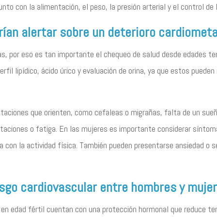
to con la alimentación, el peso, la presión arterial y el control de 
an alertar sobre un deterioro cardiometa
, por eso es tan importante el chequeo de salud desde edades tem
rfil lipídico, ácido úrico y evaluación de orina, ya que estos puede
aciones que orienten, como cefaleas o migrañas, falta de un sueñ
pitaciones o fatiga. En las mujeres es importante considerar sínto
na con la actividad física. También pueden presentarse ansiedad o 
iesgo cardiovascular entre hombres y muje
s en edad fértil cuentan con una protección hormonal que reduce te