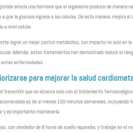
lutida simula una hormona que el organismo produce de manera natur
 a que la glucosa ingrese a las células. De esta manera, mejora e
a a nivel celular.
mite lograr un mejor control metabólico, con impacto no solo en la 
scular. Además, estos tratamientos han demostrado reducir el ries
de estas enfermedades.
iorizarse para mejorar la salud cardiomet
 transmitir que no alcanza solo con el tratamiento farmacológico.
ca recomendada es de al menos 150 minutos semanales, incluyendo t
ar y es importante mantenerla.
o, con alrededor de 8 horas de sueño reparador, y trabajar en el m