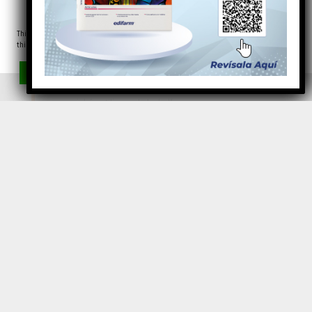
This website uses cookies to improve your experience. We'll assume you're ok with
this, but you can opt-out if you wish.
Leer más
“El lavado de manos constante con agua y jabón, que debe
Aceptar
Rechazar
Ajustes de las cookies
ser realizado por lo menos un minuto y si no se dispone de
Share This
agua y jabón utilizar gel alcohol”.
¿Se debe mantener el uso de la mascarilla?
Este es un tema polémico; sin embargo, considero que el uso
de mascarilla en tiempos de pandemia es indispensable pues
no solo evita el contagio de patologías como la influenza sino,
primordialmente, de la
COVID-19,
sobre todo si estamos en
lugares cerrados, o donde existe aglomeración de personas. A
esto debe acompañar el distanciamiento de las personas
enfermas y el lavado continuo de manos.