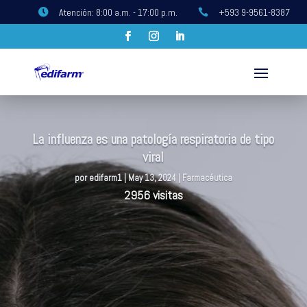
Atención: 8:00 a.m. - 17:00 p.m.
+593 9-9561-8387


La influenza es una patología respiratoria de tipo
viral
por
edifarm1
|
May 13, 2024
|
Farmacéutica
2956 visitas