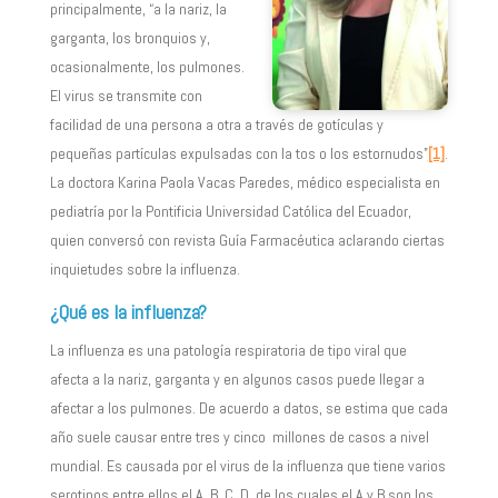
principalmente, “a la nariz, la
garganta, los bronquios y,
ocasionalmente, los pulmones.
El virus se transmite con
facilidad de una persona a otra a través de gotículas y
pequeñas partículas expulsadas con la tos o los estornudos”
[1]
.
La doctora Karina Paola Vacas Paredes, médico especialista en
pediatría por la Pontificia Universidad Católica del Ecuador,
quien conversó con revista Guía Farmacéutica aclarando ciertas
inquietudes sobre la influenza.
¿Qué es la influenza?
La influenza es una patología respiratoria de tipo viral que
afecta a la nariz, garganta y en algunos casos puede llegar a
afectar a los pulmones. De acuerdo a datos, se estima que cada
año suele causar entre tres y cinco millones de casos a nivel
mundial. Es causada por el virus de la influenza que tiene varios
serotipos entre ellos el A, B, C, D, de los cuales el A y B son los