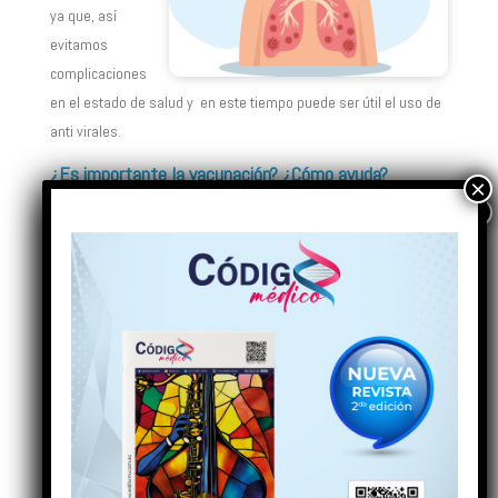
ya que, así
evitamos
complicaciones
en el estado de salud y en este tiempo puede ser útil el uso de
anti virales.
¿Es importante la vacunación? ¿Cómo ayuda?
La vacunación es la medida preventiva más importante de la
influenza, porque previene las complicaciones graves como
neumonía, otitis, brotes asmáticos, bronquitis.
¿Los multivitamínicos ayudan? ¿Qué tipo de
alimentación se debería procurar?
No existe ningún tipo de evidencia científica que indique que los
multivitamínicos ayuden a la prevención o en el tratamiento de
la influenza, lo que se sugiere es una alimentación balanceada,
rica en frutas, verduras y agua que ayudan a mantener el
sistema inmunológico en óptimas condiciones.