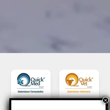
QuickMed ®
QuickVet ®