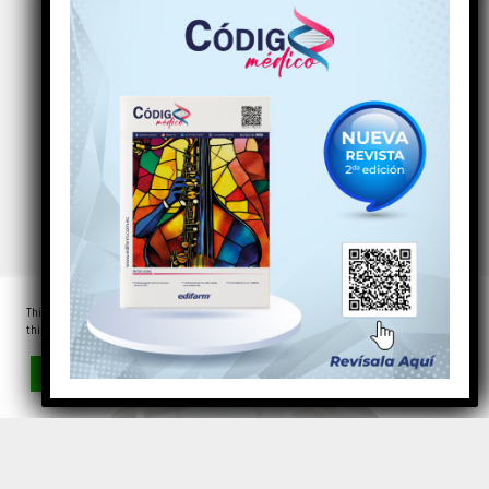
QuickAgro ®
Servicios Editoriales
This website uses cookies to improve your experience. We'll assume you're ok with
this, but you can opt-out if you wish.
Leer más
Aceptar
Rechazar
Ajustes de las cookies