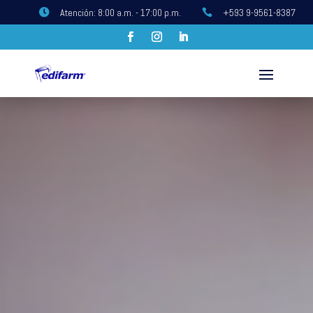
Atención: 8:00 a.m. - 17:00 p.m.
+593 9-9561-8387


Reproductor
de
vídeo