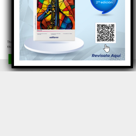
Es recomendable abastecerse solo de lo que se va a
consumir y conocer la procedencia de los productos.
Consumir productos locales reduce las horas de viaje
necesarias para llevar el producto al mercado,
disminuyendo la huella ecológica. Además, si se tiene
This website uses cookies to improve your experience. We'll assume you're ok with
acceso a áreas rurales cercanas, puede ser interesante
this, but you can opt-out if you wish.
Leer más
conocer los métodos de cultivo y los productos aplicados
Aceptar
Rechazar
Ajustes de las cookies
en esos cultivos.
Share This
3. Fomento de iniciativas orgánicas y urbanas
Durante la pandemia, muchas personas comenzaron a
buscar alternativas locales debido al confinamiento. Esto
incentivó la creación de huertos orgánicos urbanos, una
iniciativa beneficiosa tanto para la salud mental como
para la economía local. Es importante apoyar estas
iniciativas y preferir productos orgánicos.
4. Análisis a la salud y las consecuencias externas