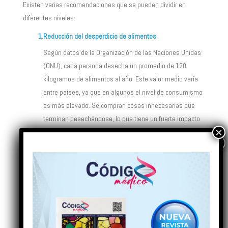
Existen varias recomendaciones que se pueden dividir en
diferentes niveles:
1.Reducción del desperdicio de alimentos
Según datos de la Organización de las Naciones Unidas
(ONU), cada persona desecha un promedio de 120
kilogramos de alimentos al año. Este valor medio varía
entre países, ya que en algunos el nivel de consumismo
es más elevado. Se compran cosas innecesarias que
terminan desechándose, lo que tiene un fuerte impacto
ambiental. Es crucial educar a los consumidores para
que compren y adquieran alimentos que realmente
necesiten, evitando el desperdicio.
Al desechar alimentos, especialmente los elaborados,
se desperdician todos los recursos utilizados en su
producción y distribución, como agua y energía.
2.Compra consciente y local