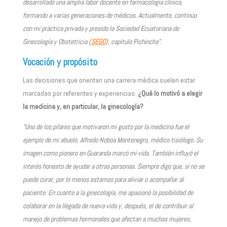
desarrollado una amplia labor docente en farmacología clínica,
formando a varias generaciones de médicos. Actualmente, continúo
con mi práctica privada y presido la Sociedad Ecuatoriana de
Ginecología y Obstetricia (
SEGO
), capítulo Pichincha”.
Vocación y propósito
Las decisiones que orientan una carrera médica suelen estar
marcadas por referentes y experiencias.
¿Qué lo motivó a elegir
la medicina y, en particular, la ginecología?
“Uno de los pilares que motivaron mi gusto por la medicina fue el
ejemplo de mi abuelo, Alfredo Noboa Montenegro, médico tisiólogo. Su
imagen como pionero en Guaranda marcó mi vida. También influyó el
interés honesto de ayudar a otras personas. Siempre digo que, si no se
puede curar, por lo menos estamos para aliviar o acompañar al
paciente. En cuanto a la ginecología, me apasionó la posibilidad de
colaborar en la llegada de nueva vida y, después, el de contribuir al
manejo de problemas hormonales que afectan a muchas mujeres,