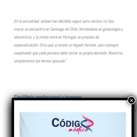
En la actualidad, ambas han decidido seguir esta carrera: mi hija
mayor se encuentra en Santiago de Chile, formándose en ginecología y
obstetricia, y la menor está en Portugal, en proceso de
especialización. Diría que sí existe un legado familiar, pero siempre
respetando que cada persona debe tomar su propia decisión. Nosotros
simplemente las hemos apoyado”.
Equilibrio profesional y humano
A lo largo de su trayectoria, ha sabido armonizar distintas
dimensiones del ejercicio médico, manteniendo una visión
centrada en el servicio.
¿Cómo logra equilibrar la práctica clínica,
la academia y su rol gremial?