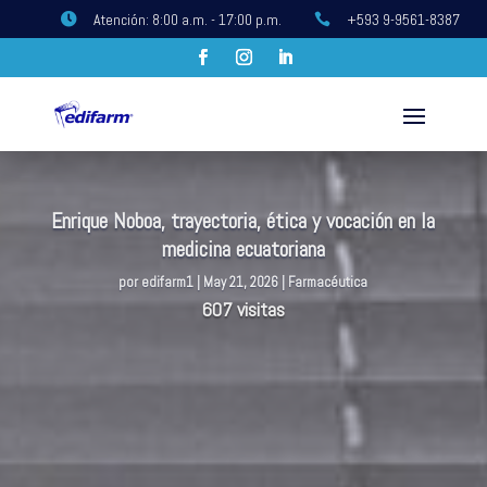
Atención: 8:00 a.m. - 17:00 p.m.
+593 9-9561-8387


Enrique Noboa, trayectoria, ética y vocación en la
medicina ecuatoriana
por
edifarm1
|
May 21, 2026
|
Farmacéutica
607 visitas