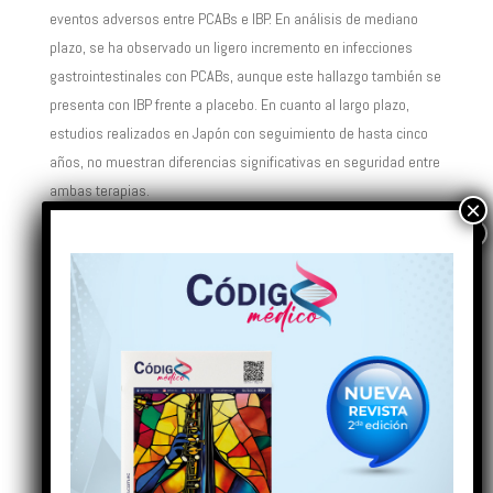
eventos adversos entre PCABs e IBP. En análisis de mediano
plazo, se ha observado un ligero incremento en infecciones
gastrointestinales con PCABs, aunque este hallazgo también se
presenta con IBP frente a placebo. En cuanto al largo plazo,
estudios realizados en Japón con seguimiento de hasta cinco
años, no muestran diferencias significativas en seguridad entre
ambas terapias.
¿Cómo se posicionan los PCABs frente a los IBP
y qué influencia tienen en la adherencia al
tratamiento?
Los PCABs realizan todas las funciones de los IBP, pero además
ofrecen beneficios adicionales. Por ello, considero que podrían
utilizarse como tratamiento de primera línea, dependiendo del
contexto clínico. Una ventaja importante de los PCABs es que
actúan rápidamente y pueden utilizarse a demanda. Esto
significa que el paciente puede tomarlos cuando presenta