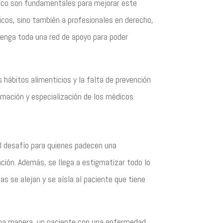
médico son fundamentales para mejorar este
dicos, sino también a profesionales en derecho,
 tenga toda una red de apoyo para poder
 hábitos alimenticios y la falta de prevención
mación y especialización de los médicos.
al desafío para quienes padecen una
ación. Además, se llega a estigmatizar todo lo
s se alejan y se aísla al paciente que tiene
guna manera, un paciente con una enfermedad