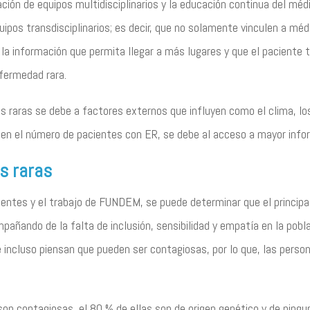
reación de equipos multidisciplinarios y la educación continua del 
quipos transdisciplinarios; es decir, que no solamente vinculen a mé
r la información que permita llegar a más lugares y que el paciente
fermedad rara.
s raras se debe a factores externos que influyen como el clima, los
 en el número de pacientes con ER, se debe al acceso a mayor infor
s raras
cientes y el trabajo de FUNDEM, se puede determinar que el princip
pañando de la falta de inclusión, sensibilidad y empatía en la pobl
incluso piensan que pueden ser contagiosas, por lo que, las persona
son contagiosas, el 80 % de ellas son de origen genético y de nin