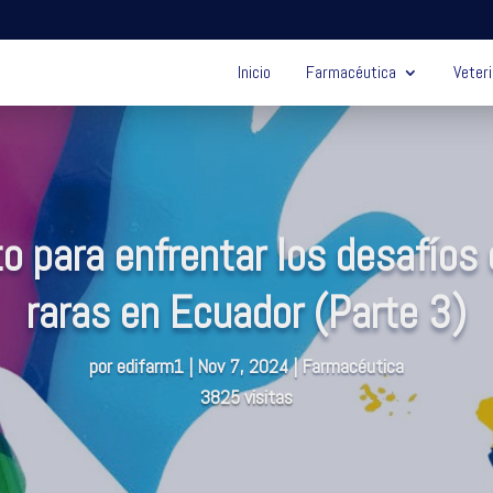
Inicio
Farmacéutica
Veteri
to para enfrentar los desafío
raras en Ecuador (Parte 3)
por
edifarm1
|
Nov 7, 2024
|
Farmacéutica
3825 visitas