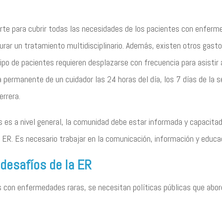
te para cubrir todas las necesidades de los pacientes con enferme
urar un tratamiento multidisciplinario. Además, existen otros gasto
po de pacientes requieren desplazarse con frecuencia para asistir
a permanente de un cuidador las 24 horas del día, los 7 días de la
errera.
s es a nivel general, la comunidad debe estar informada y capacit
R. Es necesario trabajar en la comunicación, información y educaci
 desafíos de la ER
es con enfermedades raras, se necesitan políticas públicas que abo