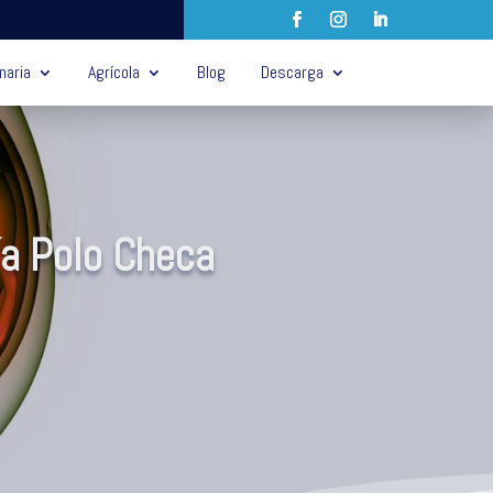
naria
Agrícola
Blog
Descarga
ía Polo Checa