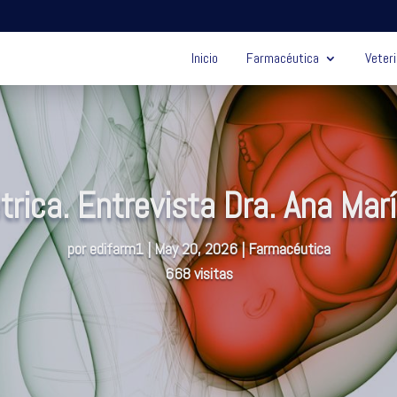
Inicio
Farmacéutica
Veteri
trica. Entrevista Dra. Ana Mar
por
edifarm1
|
May 20, 2026
|
Farmacéutica
668 visitas