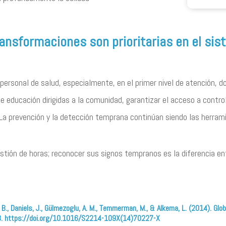
ansformaciones son prioritarias en el sis
ersonal de salud, especialmente, en el primer nivel de atención, do
e educación dirigidas a la comunidad, garantizar el acceso a contro
 La prevención y la detección temprana continúan siendo las herra
tión de horas; reconocer sus signos tempranos es la diferencia entr
r, A. B., Daniels, J., Gülmezoglu, A. M., Temmerman, M., & Alkema, L. (2014).
333. https://doi.org/10.1016/S2214-109X(14)70227-X