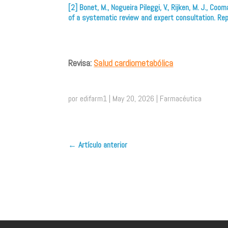
[2] Bonet, M., Nogueira Pileggi, V., Rijken, M. J., C
of a systematic review and expert consultation. R
Revisa:
Salud cardiometabólica
por
edifarm1
|
May 20, 2026
|
Farmacéutica
←
Artículo anterior