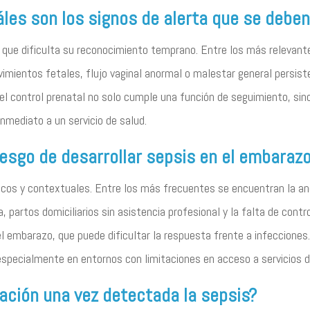
les son los signos de alerta que se deben
 lo que dificulta su reconocimiento temprano. Entre los más relevan
vimientos fetales, flujo vaginal anormal o malestar general persi
, el control prenatal no solo cumple una función de seguimiento, si
nmediato a un servicio de salud.
esgo de desarrollar sepsis en el embaraz
línicos y contextuales. Entre los más frecuentes se encuentran la 
, partos domiciliarios sin asistencia profesional y la falta de contr
 embarazo, que puede dificultar la respuesta frente a infeccione
 especialmente en entornos con limitaciones en acceso a servicios d
uación una vez detectada la sepsis?