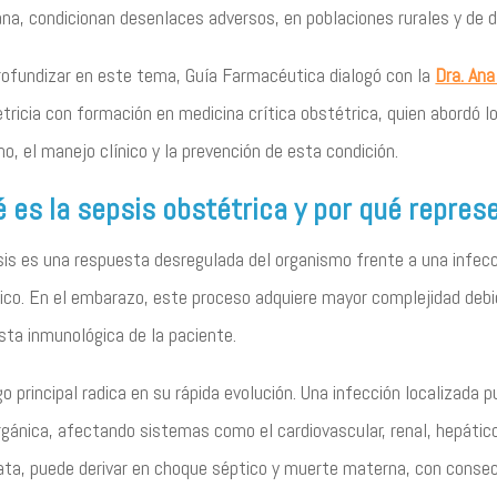
na, condicionan desenlaces adversos, en poblaciones rurales y de di
rofundizar en este tema, Guía Farmacéutica dialogó con la
Dra. Ana
tricia con formación en medicina crítica obstétrica, quien abordó l
o, el manejo clínico y la prevención de esta condición.
 es la sepsis obstétrica y por qué represe
sis es una respuesta desregulada del organismo frente a una infec
ico. En el embarazo, este proceso adquiere mayor complejidad debid
sta inmunológica de la paciente.
go principal radica en su rápida evolución. Una infección localizada
rgánica, afectando sistemas como el cardiovascular, renal, hepático
ata, puede derivar en choque séptico y muerte materna, con consec