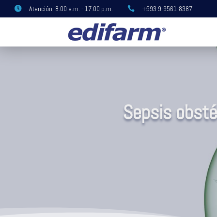
Atención: 8:00 a.m. - 17:00 p.m.
+593 9-9561-8387


Sepsis obsté