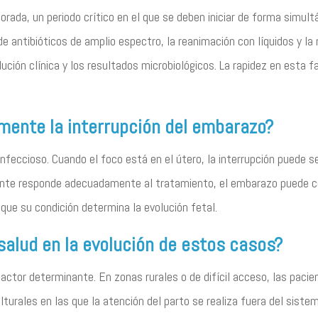
orada, un periodo crítico en el que se deben iniciar de forma simult
 de antibióticos de amplio espectro, la reanimación con líquidos y la
ución clínica y los resultados microbiológicos. La rapidez en esta 
mente la interrupción del embarazo?
infeccioso. Cuando el foco está en el útero, la interrupción puede 
ciente responde adecuadamente al tratamiento, el embarazo puede con
a que su condición determina la evolución fetal.
salud en la evolución de estos casos?
factor determinante. En zonas rurales o de difícil acceso, las pac
urales en las que la atención del parto se realiza fuera del sistema