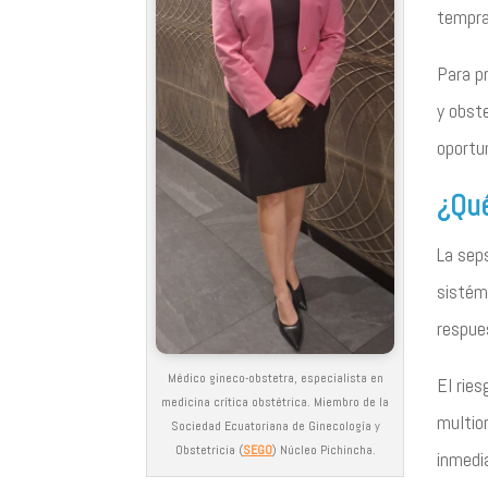
tempra
Para p
y obste
oportun
¿Qué
La sep
sistém
respue
Médico gineco-obstetra, especialista en
El ries
medicina crítica obstétrica. Miembro de la
multio
Sociedad Ecuatoriana de Ginecología y
Obstetricia (
SEGO
) Núcleo Pichincha.
inmedi