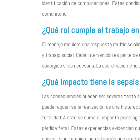
identificación de complicaciones. Estas condici
comunitaria.
¿Qué rol cumple el trabajo en
El manejo requiere una respuesta multidisciplin
y trabajo social. Cada intervención es parte de
quirúrgica si es necesaria. La coordinación efi
¿Qué impacto tiene la sepsis 
Las consecuencias pueden ser severas tanto a n
puede requerirse la realización de una histerect
fertilidad. A esto se suma el impacto psicológ
pérdida fetal. Estas experiencias evidencian q
clínico, sino también, una situación que afec