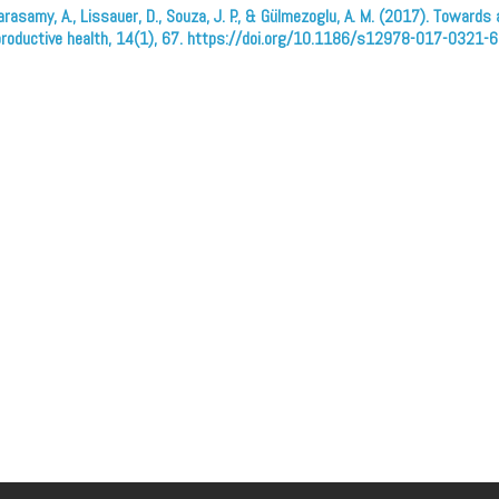
oomarasamy, A., Lissauer, D., Souza, J. P., & Gülmezoglu, A. M. (2017). Towar
eproductive health, 14(1), 67. https://doi.org/10.1186/s12978-017-0321-6